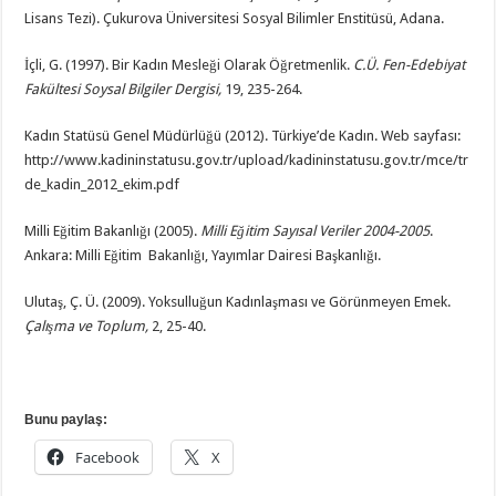
Lisans Tezi). Çukurova Üniversitesi Sosyal Bilimler Enstitüsü, Adana.
İçli, G. (1997). Bir Kadın Mesleği Olarak Öğretmenlik.
C.Ü. Fen-Edebiyat
Fakültesi Soysal Bilgiler Dergisi,
19, 235-264.
Kadın Statüsü Genel Müdürlüğü (2012). Türkiye’de Kadın. Web sayfası:
http://www.kadininstatusu.gov.tr/upload/kadininstatusu.gov.tr/mce/tr
de_kadin_2012_ekim.pdf
Milli Eğitim Bakanlığı (2005).
Milli Eğitim Sayısal Veriler 2004-2005
.
Ankara: Milli Eğitim Bakanlığı, Yayımlar Dairesi Başkanlığı.
Ulutaş, Ç. Ü. (2009). Yoksulluğun Kadınlaşması ve Görünmeyen Emek.
Çalışma ve Toplum,
2, 25-40.
Bunu paylaş:
Facebook
X