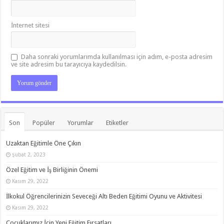
İnternet sitesi
Daha sonraki yorumlarımda kullanılması için adım, e-posta adresim
ve site adresim bu tarayıcıya kaydedilsin.
Son
Popüler
Yorumlar
Etiketler
Uzaktan Eğitimle Öne Çıkın
Şubat 2, 2023
Özel Eğitim ve İş Birliğinin Önemi
Kasım 29, 2022
İlkokul Öğrencilerinizin Seveceği Altı Beden Eğitimi Oyunu ve Aktivitesi
Kasım 29, 2022
Çocuklarımız İçin Yeni Eğitim Fırsatları