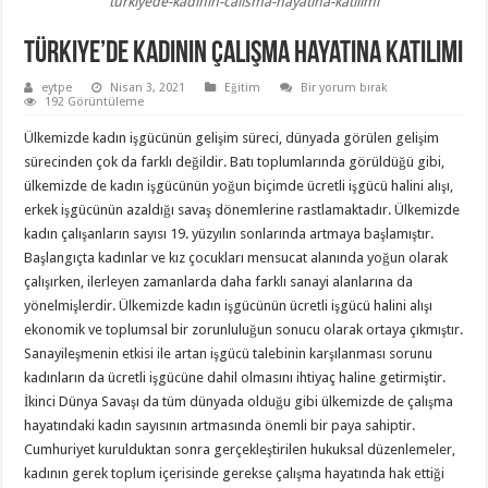
turkiyede-kadinin-calisma-hayatina-katilimi
Türkiye’de Kadının Çalışma Hayatına Katılımı
eytpe
Nisan 3, 2021
Eğitim
Bir yorum bırak
192 Görüntüleme
Ülkemizde kadın işgücünün gelişim süreci, dünyada görülen gelişim
sürecinden çok da farklı değildir. Batı toplumlarında görüldüğü gibi,
ülkemizde de kadın işgücünün yoğun biçimde ücretli işgücü halini alışı,
erkek işgücünün azaldığı savaş dönemlerine rastlamaktadır. Ülkemizde
kadın çalışanların sayısı 19. yüzyılın sonlarında artmaya başlamıştır.
Başlangıçta kadınlar ve kız çocukları mensucat alanında yoğun olarak
çalışırken, ilerleyen zamanlarda daha farklı sanayi alanlarına da
yönelmişlerdir. Ülkemizde kadın işgücünün ücretli işgücü halini alışı
ekonomik ve toplumsal bir zorunluluğun sonucu olarak ortaya çıkmıştır.
Sanayileşmenin etkisi ile artan işgücü talebinin karşılanması sorunu
kadınların da ücretli işgücüne dahil olmasını ihtiyaç haline getirmiştir.
İkinci Dünya Savaşı da tüm dünyada olduğu gibi ülkemizde de çalışma
hayatındaki kadın sayısının artmasında önemli bir paya sahiptir.
Cumhuriyet kurulduktan sonra gerçekleştirilen hukuksal düzenlemeler,
kadının gerek toplum içerisinde gerekse çalışma hayatında hak ettiği