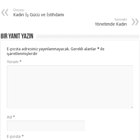
Öncesi
Kadın İş Gücü ve İstihdamı
Sonraki
Yönetimde Kadın
Bir yanıt yazın
E-posta adresiniz yayınlanmayacak.
Gerekli alanlar
*
ile
işaretlenmişlerdir
Yorum
*
Ad
*
E-posta
*