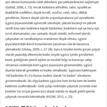
yeri alması konusunda ciddi atılımların gerçekleştirilmesini sağlamıştır
(Güldal, 2006, s. 15). Ancak kadınlara atfedilen, sabır, uysallık ve
itaatkârlık özellikleri; düşük ücretli, vasıfsız, rutin, sıkıcı, dikkat
gerektiren, hünere dayalı işlerde yoğunlaşmalarına yol açmaktadır.
İşgücü piyasasındaki ayrımcılık sebebiyle, yüksek kazançlı ve yüksek
vasıflı bazı işler kadınlara kapalı tutulurken, kadınların eşit işe karşı eşit
ücret alamamaları, yarı zamanlı, düşük statülü, enformel işlerde
çalışmaları ve sendikalaşma oranlarının düşük olması, işgücü
piyasalarındaki ikincil konumlarının yansıması olarak karşımıza
çıkmaktadır (Ulutaş, 2009, s. 27-28). Ayrıca, köyden kente göçün yoğun
olarak yaşandığı ülkemizde kadın, köyde işgücü içinde görülürken
kente geldiğinde yeterli eğitim ve mesleki bilgi ve beceriye sahip
olmaması nedeniyle kent işgücü piyasasına girememekte, işgücü
dışında kalarak genellikle ev kadını olmaktadır. İşgücüne katılmayan
100 kadından 61,2’si bunun nedeni olarak “ev kadını” olmalarını
göstermektedir. Bu olgu kadının işgücüne hem kırda hem de kentte
katılımını azaltmaktadır. Gelir azlığı nedeniyle çalışmak zorunda olan
kadınlar ise sosyal güvencesiz düşük statülü ve düşük gelirli işlerde
çalışmak zorunda kalmaktadır (KGSM, 2012, s. 25).