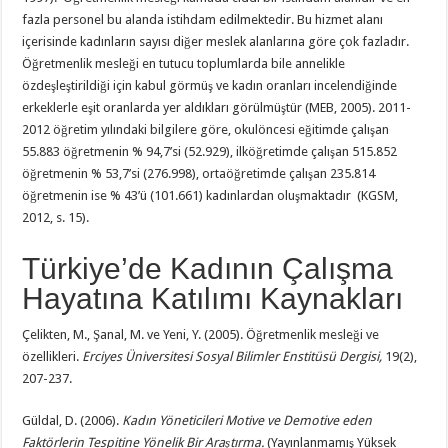
fazla personel bu alanda istihdam edilmektedir. Bu hizmet alanı
içerisinde kadınların sayısı diğer meslek alanlarına göre çok fazladır.
Öğretmenlik mesleği en tutucu toplumlarda bile annelikle
özdeşleştirildiği için kabul görmüş ve kadın oranları incelendiğinde
erkeklerle eşit oranlarda yer aldıkları görülmüştür (MEB, 2005). 2011-
2012 öğretim yılındaki bilgilere göre, okulöncesi eğitimde çalışan
55.883 öğretmenin % 94,7’si (52.929), ilköğretimde çalışan 515.852
öğretmenin % 53,7’si (276.998), ortaöğretimde çalışan 235.814
öğretmenin ise % 43’ü (101.661) kadınlardan oluşmaktadır (KGSM,
2012, s. 15).
Türkiye’de Kadının Çalışma
Hayatına Katılımı Kaynakları
Çelikten, M., Şanal, M. ve Yeni, Y. (2005). Öğretmenlik mesleği ve
özellikleri.
Erciyes Üniversitesi Sosyal Bilimler Enstitüsü Dergisi,
19(2),
207-237.
Güldal, D. (2006).
Kadın Yöneticileri Motive ve Demotive eden
Faktörlerin Tespitine Yönelik Bir Araştırma.
(Yayınlanmamış Yüksek