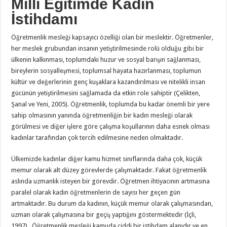
Milli Eğitimde Kadın
İstihdamı
Öğretmenlik mesleği kapsayıcı özelliği olan bir meslektir. Öğretmenler,
her meslek grubundan insanın yetiştirilmesinde rolü olduğu gibi bir
ülkenin kalkınması, toplumdaki huzur ve sosyal barışın sağlanması,
bireylerin sosyalleşmesi, toplumsal hayata hazırlanması, toplumun
kültür ve değerlerinin genç kuşaklara kazandırılması ve nitelikli insan
gücünün yetiştirilmesini sağlamada da etkin role sahiptir (Çelikten,
Şanal ve Yeni, 2005). Öğretmenlik, toplumda bu kadar önemli bir yere
sahip olmasının yanında öğretmenliğin bir kadın mesleği olarak
görülmesi ve diğer işlere göre çalışma koşullarının daha esnek olması
kadınlar tarafından çok tercih edilmesine neden olmaktadır.
Ülkemizde kadınlar diğer kamu hizmet sınıflarında daha çok, küçük
memur olarak alt düzey görevlerde çalışmaktadır. Fakat öğretmenlik
aslında uzmanlık isteyen bir görevdir. Öğretmen ihtiyacının artmasına
paralel olarak kadın öğretmenlerin de sayısı her geçen gün
artmaktadır. Bu durum da kadının, küçük memur olarak çalışmasından,
uzman olarak çalışmasına bir geçiş yaptığını göstermektedir (İçli,
1997). Öğretmenlik mesleği kamuda ciddi bir istihdam alanıdır ve en