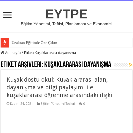
EYTPE
Eğitim Yönetimi, Teftişi, Planlaması ve Ekonomisi
Uzaktan Eğitimle Öne Çıkın
Anasayfa
/
Etiket:
Kuşaklararası dayanışma
Etiket Arşivleri:
Kuşaklararası dayanışma
Kuşak dostu okul: Kuşaklararası alan,
dayanışma ve bilgi paylaşımı ile
kuşaklararası öğrenme arasındaki ilişki
Kasım 24, 2021
Eğitim Yönetimi Tezleri
0