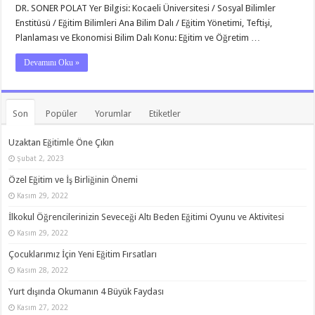
DR. SONER POLAT Yer Bilgisi: Kocaeli Üniversitesi / Sosyal Bilimler
Enstitüsü / Eğitim Bilimleri Ana Bilim Dalı / Eğitim Yönetimi, Teftişi,
Planlaması ve Ekonomisi Bilim Dalı Konu: Eğitim ve Öğretim …
Devamını Oku »
Son
Popüler
Yorumlar
Etiketler
Uzaktan Eğitimle Öne Çıkın
Şubat 2, 2023
Özel Eğitim ve İş Birliğinin Önemi
Kasım 29, 2022
İlkokul Öğrencilerinizin Seveceği Altı Beden Eğitimi Oyunu ve Aktivitesi
Kasım 29, 2022
Çocuklarımız İçin Yeni Eğitim Fırsatları
Kasım 28, 2022
Yurt dışında Okumanın 4 Büyük Faydası
Kasım 27, 2022