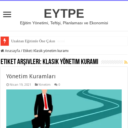
EYTPE
Eğitim Yönetimi, Teftişi, Planlaması ve Ekonomisi
Uzaktan Eğitimle Öne Çıkın
Özel Eğitim ve İş Birliğinin Önemi
Anasayfa
/
Etiket:
Klasik yönetim kuramı
Etiket Arşivleri:
Klasik yönetim kuramı
Yönetim Kuramları
Nisan 19, 2021
Yönetim
0