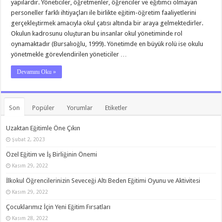
yapılardır. Yöneticiler, öğretmenler, öğrenciler ve eğitimci olmayan
personeller farklı ihtiyaçları ile birlikte eğitim-öğretim faaliyetlerini
gerçekleştirmek amacıyla okul çatısı altında bir araya gelmektedirler.
Okulun kadrosunu oluşturan bu insanlar okul yönetiminde rol
oynamaktadır (Bursalıoğlu, 1999). Yönetimde en büyük rolü ise okulu
yönetmekle görevlendirilen yöneticiler …
Devamını Oku »
Son
Popüler
Yorumlar
Etiketler
Uzaktan Eğitimle Öne Çıkın
Şubat 2, 2023
Özel Eğitim ve İş Birliğinin Önemi
Kasım 29, 2022
İlkokul Öğrencilerinizin Seveceği Altı Beden Eğitimi Oyunu ve Aktivitesi
Kasım 29, 2022
Çocuklarımız İçin Yeni Eğitim Fırsatları
Kasım 28, 2022