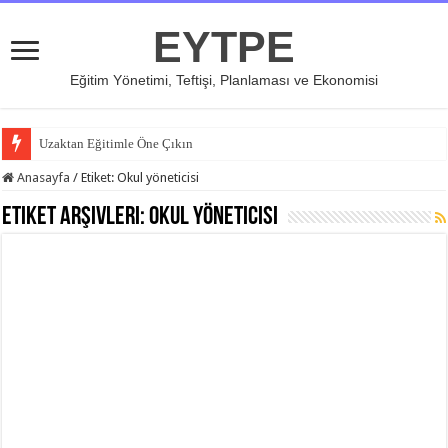
EYTPE
Eğitim Yönetimi, Teftişi, Planlaması ve Ekonomisi
Uzaktan Eğitimle Öne Çıkın
Anasayfa
/
Etiket:
Okul yöneticisi
Etiket Arşivleri:
Okul yöneticisi