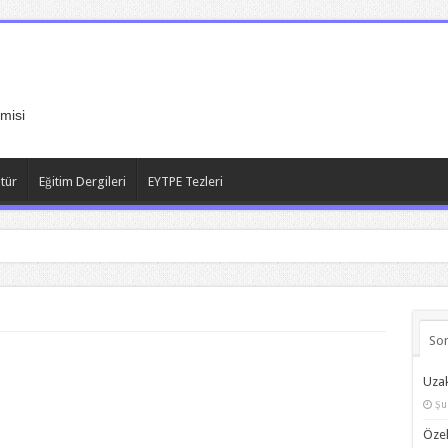
misi
atür
Eğitim Dergileri
EYTPE Tezleri
So
Uzak
Şu
Özel