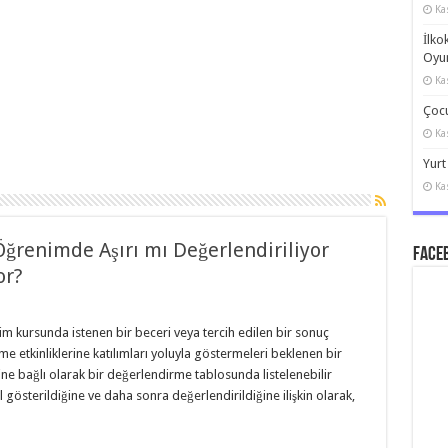
Ka
İlko
Oyun
Ka
Çocu
Ka
Yurt
Ka
ğrenimde Aşırı mı Değerlendiriliyor
Faceb
or?
im kursunda istenen bir beceri veya tercih edilen bir sonuç
me etkinliklerine katılımları yoluyla göstermeleri beklenen bir
ne bağlı olarak bir değerlendirme tablosunda listelenebilir
l gösterildiğine ve daha sonra değerlendirildiğine ilişkin olarak,