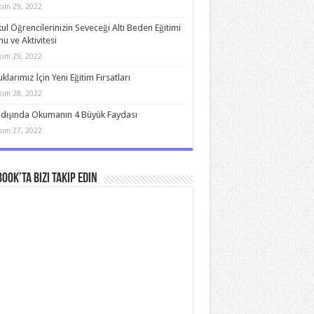
sım 29, 2022
kul Öğrencilerinizin Seveceği Altı Beden Eğitimi
u ve Aktivitesi
sım 29, 2022
klarımız İçin Yeni Eğitim Fırsatları
sım 28, 2022
 dışında Okumanın 4 Büyük Faydası
sım 27, 2022
ook’ta bizi takip edin