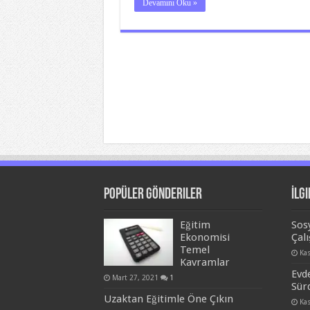
Devamını Oku »
Popüler Gönderiler
İlgi
Eğitim
Sos
Ekonomisi
Çalı
Temel
Ka
Kavramlar
Evd
Mart 27, 2021
1
Sür
Uzaktan Eğitimle Öne Çıkın
Ka