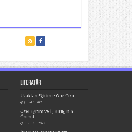
Literatür
Uzaktan Eğitimle Öne Çıkın
Şubat 2, 2023
Özel Eğitim ve İş Birliğinin
Önemi
Kasım 29, 2022