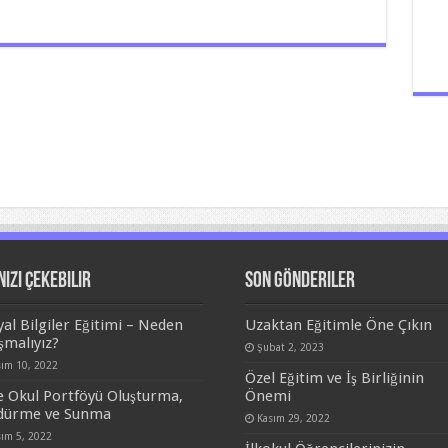
nizi Çekebilir
Son Gönderiler
yal Bilgiler Eğitimi – Neden
Uzaktan Eğitimle Öne Çıkın
şmalıyız?
Şubat 2, 2023
sım 10, 2022
Özel Eğitim ve İş Birliğinin
e Okul Portföyü Oluşturma,
Önemi
dürme ve Sunma
Kasım 29, 2022
sım 5, 2022