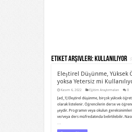
Etiket Arşivleri:
Kullanılıyor
Eleştirel Düşünme, Yüksek Ö
yoksa Yetersiz mi Kullanılıy
Kasım 6, 2022
Eğitim Araştırmaları
0
[ad_1] Eleştirel düşünme, birçok yüksek öğret
olarak listelenir. Öğrencilerin derse ve öğren
şeydir. Programın veya okulun gereksinimleri
ve/veya ders müfredatında belirtilebilir. Nası
…