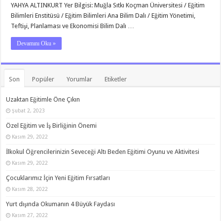
YAHYA ALTINKURT Yer Bilgisi: Muğla Sıtkı Koçman Üniversitesi / Eğitim
Bilimleri Enstitüsü / Eğitim Bilimleri Ana Bilim Dalı / Eğitim Yönetimi,
Teftişi, Planlaması ve Ekonomisi Bilim Dalı …
Devamını Oku »
Son
Popüler
Yorumlar
Etiketler
Uzaktan Eğitimle Öne Çıkın
Şubat 2, 2023
Özel Eğitim ve İş Birliğinin Önemi
Kasım 29, 2022
İlkokul Öğrencilerinizin Seveceği Altı Beden Eğitimi Oyunu ve Aktivitesi
Kasım 29, 2022
Çocuklarımız İçin Yeni Eğitim Fırsatları
Kasım 28, 2022
Yurt dışında Okumanın 4 Büyük Faydası
Kasım 27, 2022