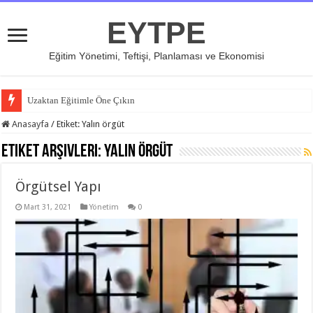
EYTPE
Eğitim Yönetimi, Teftişi, Planlaması ve Ekonomisi
Uzaktan Eğitimle Öne Çıkın
Anasayfa
/
Etiket:
Yalın örgüt
Etiket Arşivleri:
Yalın örgüt
Örgütsel Yapı
Mart 31, 2021
Yönetim
0