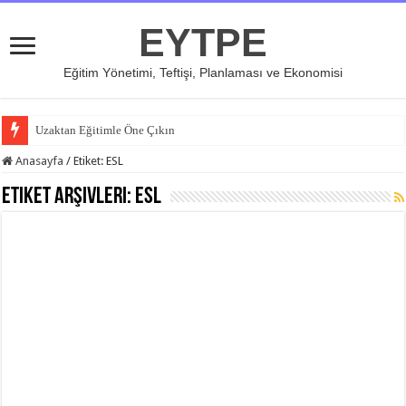
EYTPE
Eğitim Yönetimi, Teftişi, Planlaması ve Ekonomisi
Uzaktan Eğitimle Öne Çıkın
Anasayfa
/
Etiket:
ESL
Etiket Arşivleri:
ESL