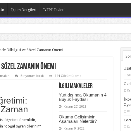
tür
Eğitim Dergileri
EYTPE Tezleri
nde Dilbilgisi ve Sözel Zamanın Önemi
So
e Sözel Zamanın Önemi
Uzak
Şu
rmaları
Bir yorum bırak
144 Görüntüleme
Özel
İlgili Makaleler
Ka
Yurt dışında Okumanın 4
ğretimi:
Büyük Faydası
İlko
Oyun
i Zaman
Kasım 27, 2022
Ka
Okuma Gelişiminin
isi öğretimi önemlidir;
Çocu
Aşamaları Nelerdir?
erin “doğal öğrenicilerinin”
Ka
Kasım 9, 2022