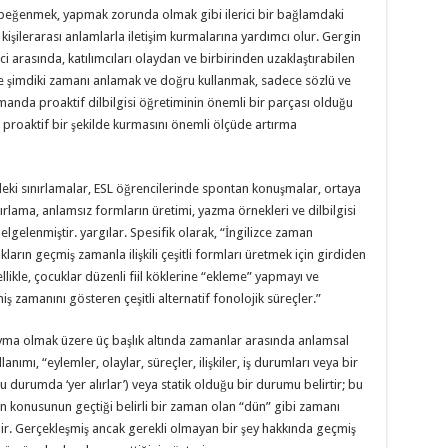
, beğenmek, yapmak zorunda olmak gibi ilerici bir bağlamdaki
sel, kişilerarası anlamlarla iletişim kurmalarına yardımcı olur. Gergin
ci arasında, katılımcıları olaydan ve birbirinden uzaklaştırabilen
ş ve şimdiki zamanı anlamak ve doğru kullanmak, sadece sözlü ve
ı zamanda proaktif dilbilgisi öğretiminin önemli bir parçası olduğu
e proaktif bir şekilde kurmasını önemli ölçüde artırma
deki sınırlamalar, ESL öğrencilerinde spontan konuşmalar, ortaya
lama, anlamsız formların üretimi, yazma örnekleri ve dilbilgisi
belgelenmiştir. yargılar. Spesifik olarak, “İngilizce zaman
ların geçmiş zamanla ilişkili çeşitli formları üretmek için girdiden
llikle, çocuklar düzenli fiil köklerine “ekleme” yapmayı ve
iş zamanını gösteren çeşitli alternatif fonolojik süreçler.”
yma olmak üzere üç başlık altında zamanlar arasında anlamsal
lanımı, “eylemler, olaylar, süreçler, ilişkiler, iş durumları veya bir
u durumda ‘yer alırlar’) veya statik olduğu bir durumu belirtir; bu
 konusunun geçtiği belirli bir zaman olan “dün” gibi zamanı
lir. Gerçekleşmiş ancak gerekli olmayan bir şey hakkında geçmiş