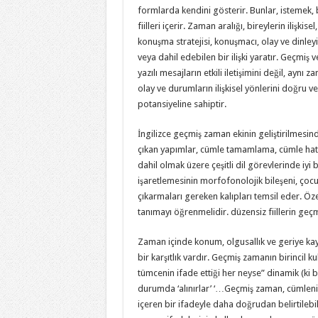
formlarda kendini gösterir. Bunlar, istemek
fiilleri içerir. Zaman aralığı, bireylerin ilişki
konuşma stratejisi, konuşmacı, olay ve dinleyi
veya dahil edebilen bir ilişki yaratır. Geçmi
yazılı mesajların etkili iletişimini değil, ayn
olay ve durumların ilişkisel yönlerini doğru v
potansiyeline sahiptir.
İngilizce geçmiş zaman ekinin geliştirilmesin
çıkan yapımlar, cümle tamamlama, cümle hatır
dahil olmak üzere çeşitli dil görevlerinde iyi 
işaretlemesinin morfofonolojik bileşeni, çocuk
çıkarmaları gereken kalıpları temsil eder. Öze
tanımayı öğrenmelidir. düzensiz fiillerin geçm
Zaman içinde konum, olgusallık ve geriye ka
bir karşıtlık vardır. Geçmiş zamanın birincil kul
tümcenin ifade ettiği her neyse” dinamik (ki b
durumda ‘alınırlar’ ‘…Geçmiş zaman, cümlenin
içeren bir ifadeyle daha doğrudan belirtilebi