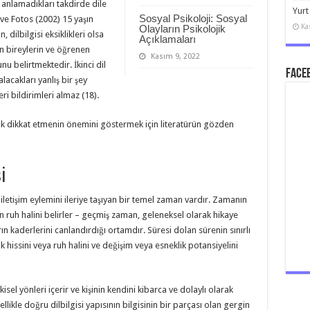
ı anlamadıkları takdirde dile
Yurt
Sosyal Psikoloji: Sosyal
ve Fotos (2002) 15 yaşın
Ka
Olayların Psikolojik
 dilbilgisi eksiklikleri olsa
Açıklamaları
nen bireylerin ve öğrenen
Kasım 9, 2022
nu belirtmektedir. İkinci dil
Faceb
lacakları yanlış bir şey
ri bildirimleri almaz (18).
k dikkat etmenin önemini göstermek için literatürün gözden
i
n, iletişim eylemini ileriye taşıyan bir temel zaman vardır. Zamanın
n ruh halini belirler – geçmiş zaman, geleneksel olarak hikaye
arın kaderlerini canlandırdığı ortamdır. Süresi dolan sürenin sınırlı
ık hissini veya ruh halini ve değişim veya esneklik potansiyelini
kisel yönleri içerir ve kişinin kendini kibarca ve dolaylı olarak
llikle doğru dilbilgisi yapısının bilgisinin bir parçası olan gergin