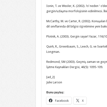
Ionin, T. ve Wexler, K. (2002). ‘is’ neden ‘-s’
gergin/uzlaşma morfolojisinin edinilmesi. İkin
McCarthy, M. ve Carter, R. (2002). Konuşulan bir 
dil sınıflarında dil bilgisi öğretimine yeni b
Plotnik, A. (2003). Gergin sayar! Yazar, 116(10
Quirk, R., Greenbaum, S., Leech, G. ve Svartvik,
Longman.
Redmond, SM (2003). Geçmiş zaman ve geçmiş
İşitme Kaynakları Dergisi, 46(5): 1095-109.
[ad_2]
Julie Larson
Bunu paylaş:
Facebook
X