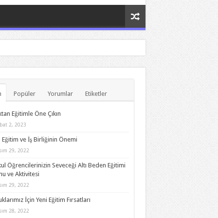
n
Popüler
Yorumlar
Etiketler
tan Eğitimle Öne Çıkın
bat 2, 2023
 Eğitim ve İş Birliğinin Önemi
sım 29, 2022
kul Öğrencilerinizin Seveceği Altı Beden Eğitimi
u ve Aktivitesi
sım 29, 2022
klarımız İçin Yeni Eğitim Fırsatları
sım 28, 2022