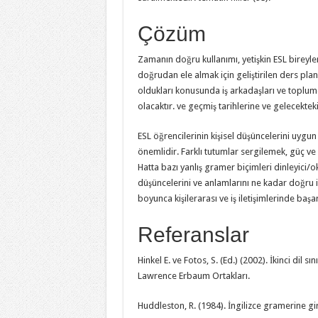
Çözüm
Zamanın doğru kullanımı, yetişkin ESL bireyl
doğrudan ele almak için geliştirilen ders planl
oldukları konusunda iş arkadaşları ve toplumda
olacaktır. ve geçmiş tarihlerine ve gelecektek
ESL öğrencilerinin kişisel düşüncelerini uygun
önemlidir. Farklı tutumlar sergilemek, güç ve 
Hatta bazı yanlış gramer biçimleri dinleyici/
düşüncelerini ve anlamlarını ne kadar doğru if
boyunca kişilerarası ve iş iletişimlerinde başa
Referanslar
Hinkel E. ve Fotos, S. (Ed.) (2002). İkinci dil s
Lawrence Erbaum Ortakları.
Huddleston, R. (1984). İngilizce gramerine gi