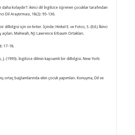
den daha kolaydır?: ikinci dil İngilizce öğrenen çocuklar tarafından
ci Dil Araştırması, 18(2): 95-136.
dilbilgisi için on kriter. İçinde: Hinkel E. ve Fotos, S. (Ed.) İkinci
akış açıları. Mahwah, NJ: Lawrence Erbaum Ortakları.
): 17-18.
 J. (1995). İngilizce dilinin kapsamlı bir dilbilgisi. New York:
 ortaç bağlamlarında ekin çocuk yapımları. Konuşma, Dil ve