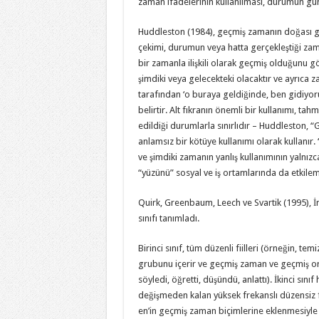
zaman ifadelerinin kullanılması, durumun gü
Huddleston (1984), geçmiş zamanın doğası ger
çekimi, durumun veya hatta gerçekleştiği zama
bir zamanla ilişkili olarak geçmiş olduğunu
şimdiki veya gelecekteki olacaktır ve ayrıca z
tarafından ‘o buraya geldiğinde, ben gidiyorum
belirtir. Alt fıkranın önemli bir kullanımı, t
edildiği durumlarla sınırlıdır – Huddleston, 
anlamsız bir kötüye kullanımı olarak kullanır.
ve şimdiki zamanın yanlış kullanımının yalnız
“yüzünü” sosyal ve iş ortamlarında da etkil
Quirk, Greenbaum, Leech ve Svartik (1995), İ
sınıfı tanımladı.
Birinci sınıf, tüm düzenli fiilleri (örneğin, t
grubunu içerir ve geçmiş zaman ve geçmiş ortaç
söyledi, öğretti, düşündü, anlattı). İkinci sını
değişmeden kalan yüksek frekanslı düzensiz fiill
en’in geçmiş zaman biçimlerine eklenmesiyle ü