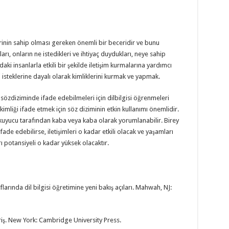
erinin sahip olması gereken önemli bir beceridir ve bunu
arı, onların ne istedikleri ve ihtiyaç duydukları, neye sahip
ki insanlarla etkili bir şekilde iletişim kurmalarına yardımcı
i isteklerine dayalı olarak kimliklerini kurmak ve yapmak.
 sözdiziminde ifade edebilmeleri için dilbilgisi öğrenmeleri
kimliği ifade etmek için söz diziminin etkin kullanımı önemlidir.
okuyucu tarafından kaba veya kaba olarak yorumlanabilir. Birey
ade edebilirse, iletişimleri o kadar etkili olacak ve yaşamları
rı potansiyeli o kadar yüksek olacaktır.
ınıflarında dil bilgisi öğretimine yeni bakış açıları. Mahwah, NJ:
riş. New York: Cambridge University Press.