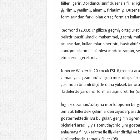
fiilleri içerir. Dördüncü sınıf düzensiz fiille
şişirilmiş, yenilmiş, alınmış, fırlatılmış). Düz
formlarından farklı olan ortaç formları kullanı
Redmond (2003), İngilizce geçmiş ortaç üreti
belirtir: pasif, şimdiki mükemmel, geçmiş m
açılarından, kullanımların her biri, basit akt
konuşmacıların fiil cümlesi içindeki zaman, se
etmelerini gerektirir.
Ionin ve Wexler’in 20 çocuk ESL öğrencisi ara
zaman yanlış zaman/uzlaşma morfolojisi üretm
çekimden önemli ölçüde daha yüksek bir orand
ifadelerde yardımcı formları aşırı üretirler (
İngilizce zaman/uzlaşma morfolojisinin bir g
tematik fiillerdeki çekimlerden ziyade ‘parad
göstermektedir. Bu bulgular, gerginin öğren
biçimleri aracılığıyla somutlaştırıldığını göst
anlaşmayı fiil yükseltme ile ilişkilendirdiği v
sürülmektedir. tematik fiiller (95).