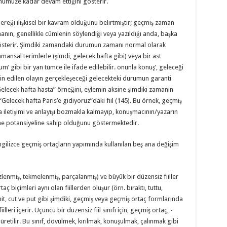
nümüze kadar devam ettiğini gösterir.
eği ilişkisel bir kavram olduğunu belirtmiştir; geçmiş zaman
nın, genellikle cümlenin söylendiği veya yazıldığı anda, başka
 gösterir. Şimdiki zamandaki durumun zamanı normal olarak
amansal terimlerle (şimdi, gelecek hafta gibi) veya bir ast
’ gibi bir yan tümce ile ifade edilebilir. onunla konuş’, geleceği
ahmin edilen olayın gerçekleşeceği gelecekteki durumun garanti
“Gelecek hafta hasta” örneğini, eylemin aksine şimdiki zamanın
 “Gelecek hafta Paris’e gidiyoruz”daki fiil (145). Bu örnek, geçmiş
ca iletişimi ve anlayışı bozmakla kalmayıp, konuşmacının/yazarın
eme potansiyeline sahip olduğunu göstermektedir.
ngilizce geçmiş ortaçların yapımında kullanılan beş ana değişim
emizlenmiş, tekmelenmiş, parçalanmış) ve büyük bir düzensiz fiiller
 biçimleri aynı olan fiillerden oluşur (örn. bıraktı, tuttu,
f hit, cut ve put gibi şimdiki, geçmiş veya geçmiş ortaç formlarında
eri içerir. Üçüncü bir düzensiz fiil sınıfı için, geçmiş ortaç, -
retilir. Bu sınıf, dövülmek, kırılmak, konuşulmak, çalınmak gibi