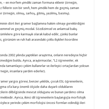
r için, – en morfem şimdiki zaman formuna eklenir (örneğin,
ensiz fiillerin son bir sınıfı, hem şimdiki hem de geçmiş zaman
r (örneğin, olmuş, sarhoş, gitmiş, yazılmış, basmış).
minin dört ileri gramer bağlamına hakim olmayı gerektirdiğini
ükemmel ve geçmiş modal. Sözdizimsel ve anlamsal bakış
if cümlelere göre karmaşık olarak kabul edilir, çünkü bunlar
s, görünüm ve ruh hali arasındaki çoklu ilişkileri koordine
sında 2002 yılında yaptıkları araştırma, onların neredeyse hiçbir
ediğini buldu. Ayrıca, araştırmacılar, “L2 öğrenenler, ek
a tamamlayıcı çekim kullanırlar ve ilerleyici ortaçlardan yoksun
örneğin, insanlara yardım ederler).
ramer yargısı görevi, benzer şekilde, çocuk ESL öğrenenlerin,
igma ol’a karşı önemli ölçüde daha duyarlı olduklarını
cilerin dilbilgisinde mevcut olduğunu ve bunun yardımcı olma
ermektedir. Ayrıca, ikinci dil öğrenenlerin başlangıçta morfolojik
e böylece yerinde çekim morfolojisi öncesi formları edindiği ileri