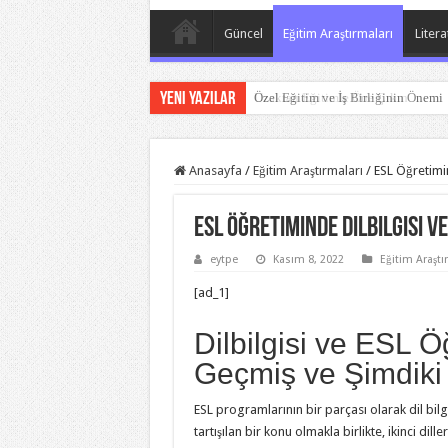
Güncel
Eğitim Araştırmaları
Litera
Yeni Yazılar
Özel Eğitim ve İş Birliğinin Önemi
Anasayfa
/
Eğitim Araştırmaları
/
ESL Öğretimi
ESL Öğretiminde Dilbilgisi v
eytpe
Kasım 8, 2022
Eğitim Araştı
[ad_1]
Dilbilgisi ve ESL Ö
Geçmiş ve Şimdik
ESL programlarının bir parçası olarak dil bilg
tartışılan bir konu olmakla birlikte, ikinci dill