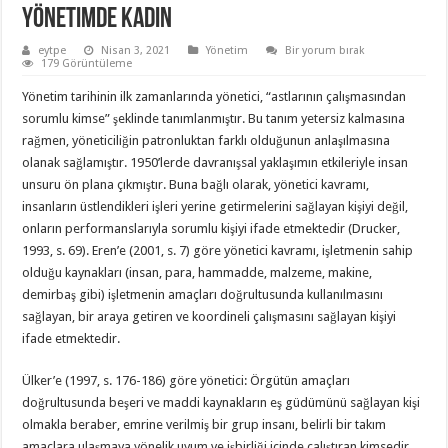
Yönetimde Kadın
eytpe
Nisan 3, 2021
Yönetim
Bir yorum bırak
179 Görüntüleme
Yönetim tarihinin ilk zamanlarında yönetici, “astlarının çalışmasından
sorumlu kimse” şeklinde tanımlanmıştır. Bu tanım yetersiz kalmasına
rağmen, yöneticiliğin patronluktan farklı olduğunun anlaşılmasına
olanak sağlamıştır. 1950’lerde davranışsal yaklaşımın etkileriyle insan
unsuru ön plana çıkmıştır. Buna bağlı olarak, yönetici kavramı,
insanların üstlendikleri işleri yerine getirmelerini sağlayan kişiyi değil,
onların performanslarıyla sorumlu kişiyi ifade etmektedir (Drucker,
1993, s. 69). Eren’e (2001, s. 7) göre yönetici kavramı, işletmenin sahip
olduğu kaynakları (insan, para, hammadde, malzeme, makine,
demirbaş gibi) işletmenin amaçları doğrultusunda kullanılmasını
sağlayan, bir araya getiren ve koordineli çalışmasını sağlayan kişiyi
ifade etmektedir.
Ülker’e (1997, s. 176-186) göre yönetici: Örgütün amaçları
doğrultusunda beşeri ve maddi kaynakların eş güdümünü sağlayan kişi
olmakla beraber, emrine verilmiş bir grup insanı, belirli bir takım
amaçlara ulaşmaya yönelik uyum ve işbirliği içinde çalıştıran kimsedir.