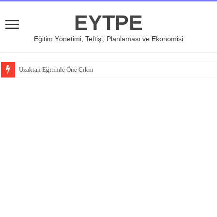
EYTPE
Eğitim Yönetimi, Teftişi, Planlaması ve Ekonomisi
Uzaktan Eğitimle Öne Çıkın
Özel Eğitim ve İş Birliğinin Önemi