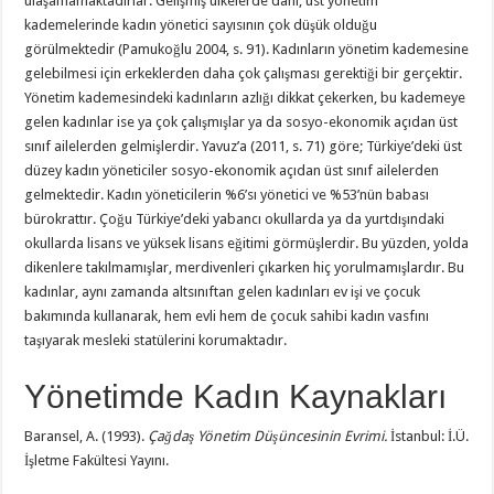
ulaşamamaktadırlar. Gelişmiş ülkelerde dahi, üst yönetim
kademelerinde kadın yönetici sayısının çok düşük olduğu
görülmektedir (Pamukoğlu 2004, s. 91). Kadınların yönetim kademesine
gelebilmesi için erkeklerden daha çok çalışması gerektiği bir gerçektir.
Yönetim kademesindeki kadınların azlığı dikkat çekerken, bu kademeye
gelen kadınlar ise ya çok çalışmışlar ya da sosyo-ekonomik açıdan üst
sınıf ailelerden gelmişlerdir. Yavuz’a (2011, s. 71) göre; Türkiye’deki üst
düzey kadın yöneticiler sosyo-ekonomik açıdan üst sınıf ailelerden
gelmektedir. Kadın yöneticilerin %6’sı yönetici ve %53’nün babası
bürokrattır. Çoğu Türkiye’deki yabancı okullarda ya da yurtdışındaki
okullarda lisans ve yüksek lisans eğitimi görmüşlerdir. Bu yüzden, yolda
dikenlere takılmamışlar, merdivenleri çıkarken hiç yorulmamışlardır. Bu
kadınlar, aynı zamanda altsınıftan gelen kadınları ev işi ve çocuk
bakımında kullanarak, hem evli hem de çocuk sahibi kadın vasfını
taşıyarak mesleki statülerini korumaktadır.
Yönetimde Kadın Kaynakları
Baransel, A. (1993).
Çağdaş Yönetim Düşüncesinin Evrimi.
İstanbul: İ.Ü.
İşletme Fakültesi Yayını.