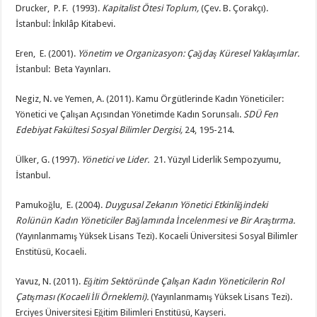
Drucker, P. F. (1993).
Kapitalist Ötesi Toplum,
(Çev. B. Çorakçı).
İstanbul: İnkılâp Kitabevi.
Eren, E. (2001).
Yönetim ve Organizasyon: Çağdaş Küresel Yaklaşımlar.
İstanbul: Beta Yayınları.
Negiz, N. ve Yemen, A. (2011). Kamu Örgütlerinde Kadın Yöneticiler:
Yönetici ve Çalışan Açısından Yönetimde Kadın Sorunsalı.
SDÜ Fen
Edebiyat Fakültesi Sosyal Bilimler Dergisi,
24, 195-214.
Ülker, G. (1997).
Yönetici ve Lider.
21. Yüzyıl Liderlik Sempozyumu,
İstanbul.
Pamukoğlu, E. (2004).
Duygusal Zekanın Yönetici Etkinliğindeki
Rolünün Kadın Yöneticiler Bağlamında İncelenmesi ve Bir Araştırma.
(Yayınlanmamış Yüksek Lisans Tezi). Kocaeli Üniversitesi Sosyal Bilimler
Enstitüsü, Kocaeli.
Yavuz, N. (2011).
Eğitim Sektöründe Çalışan Kadın Yöneticilerin Rol
Çatışması (Kocaeli İli Örneklemi).
(Yayınlanmamış Yüksek Lisans Tezi).
Erciyes Üniversitesi Eğitim Bilimleri Enstitüsü, Kayseri.