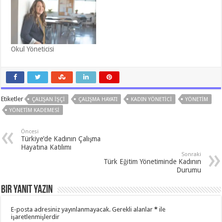
Okul Yöneticisi
Etiketler
ÇALIŞAN IŞÇI
ÇALIŞMA HAYATI
KADIN YÖNETICI
YÖNETIM
YÖNETIM KADEMESI
Öncesi
Türkiye’de Kadının Çalışma
Hayatına Katılımı
Sonraki
Türk Eğitim Yönetiminde Kadının
Durumu
Bir yanıt yazın
E-posta adresiniz yayınlanmayacak.
Gerekli alanlar
*
ile
işaretlenmişlerdir