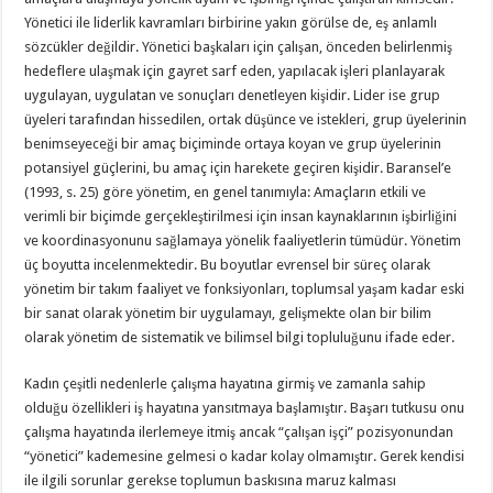
Yönetici ile liderlik kavramları birbirine yakın görülse de, eş anlamlı
sözcükler değildir. Yönetici başkaları için çalışan, önceden belirlenmiş
hedeflere ulaşmak için gayret sarf eden, yapılacak işleri planlayarak
uygulayan, uygulatan ve sonuçları denetleyen kişidir. Lider ise grup
üyeleri tarafından hissedilen, ortak düşünce ve istekleri, grup üyelerinin
benimseyeceği bir amaç biçiminde ortaya koyan ve grup üyelerinin
potansiyel güçlerini, bu amaç için harekete geçiren kişidir. Baransel’e
(1993, s. 25) göre yönetim, en genel tanımıyla: Amaçların etkili ve
verimli bir biçimde gerçekleştirilmesi için insan kaynaklarının işbirliğini
ve koordinasyonunu sağlamaya yönelik faaliyetlerin tümüdür. Yönetim
üç boyutta incelenmektedir. Bu boyutlar evrensel bir süreç olarak
yönetim bir takım faaliyet ve fonksiyonları, toplumsal yaşam kadar eski
bir sanat olarak yönetim bir uygulamayı, gelişmekte olan bir bilim
olarak yönetim de sistematik ve bilimsel bilgi topluluğunu ifade eder.
Kadın çeşitli nedenlerle çalışma hayatına girmiş ve zamanla sahip
olduğu özellikleri iş hayatına yansıtmaya başlamıştır. Başarı tutkusu onu
çalışma hayatında ilerlemeye itmiş ancak “çalışan işçi” pozisyonundan
“yönetici” kademesine gelmesi o kadar kolay olmamıştır. Gerek kendisi
ile ilgili sorunlar gerekse toplumun baskısına maruz kalması