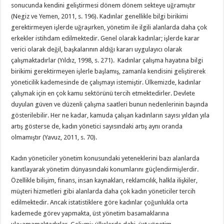
sonucunda kendini geliştirmesi dönem dönem sekteye uğramıştır
(Negiz ve Yemen, 2011, s. 196). Kadınlar genellikle bilgi birikimi
gerektirmeyen işlerde uğraşırken, yönetim ile ilgili alanlarda daha çok
erkekler istihdam edilmektedir. Genel olarak kadınlar; işlerde karar
verici olarak değil, başkalarının aldığı kararı uygulayıcı olarak
çalışmaktadırlar (Yıldız, 1998, s. 271). Kadınlar çalışma hayatına bilgi
birikimi gerektirmeyen işlerle başlamış, zamanla kendisini geliştirerek
yöneticilik kademesinde de çalışmayı istemiştir. Ülkemizde, kadınlar
çalışmak için en çok kamu sektörünü tercih etmektedirler. Devlete
duyulan güven ve düzenli çalışma saatleri bunun nedenlerinin başında
gösterilebilir. Her ne kadar, kamuda çalışan kadınların sayısı yıldan yıla
artış gösterse de, kadın yönetici sayısındaki artış aynı oranda
olmamıştır (Yavuz, 2011, s. 70).
Kadın yöneticiler yönetim konusundaki yeteneklerini bazı alanlarda
kanıtlayarak yönetim dünyasındaki konumlarını güçlendirmişlerdir.
Özellikle bilişim, finans, insan kaynakları, reklamcılık, halkla ilişkiler,
müşteri hizmetleri gibi alanlarda daha çok kadın yöneticiler tercih
edilmektedir. Ancak istatistiklere göre kadınlar çoğunlukla orta
kademede görev yapmakta, üst yönetim basamaklarına