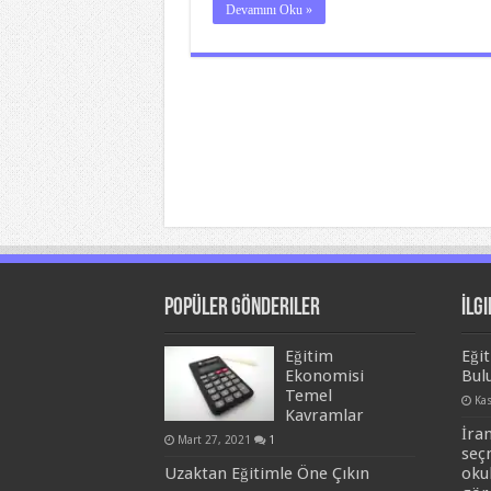
Devamını Oku »
Popüler Gönderiler
İlgi
Eğitim
Eği
Ekonomisi
Bul
Temel
Ka
Kavramlar
İra
Mart 27, 2021
1
seç
Uzaktan Eğitimle Öne Çıkın
oku