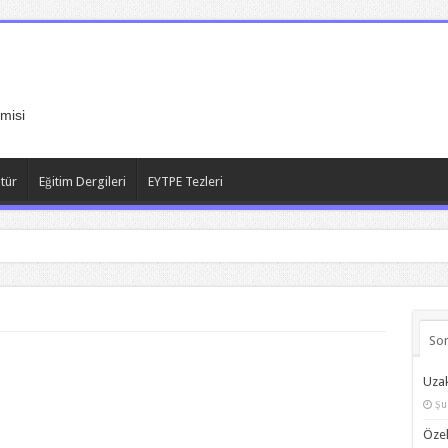
misi
atür
Eğitim Dergileri
EYTPE Tezleri
So
Uzak
Şu
Özel