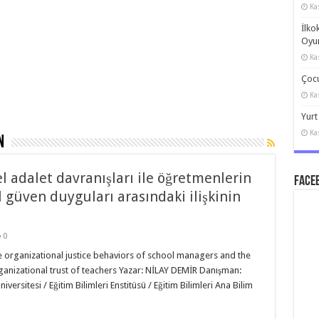
Ka
İlko
Oyun
Ka
Çocu
Ka
Yurt
Ka
n
l adalet davranışları ile öğretmenlerin
Faceb
l güven duyguları arasındaki ilişkinin
0
e organizational justice behaviors of school managers and the
anizational trust of teachers Yazar: NİLAY DEMİR Danışman:
ersitesi / Eğitim Bilimleri Enstitüsü / Eğitim Bilimleri Ana Bilim