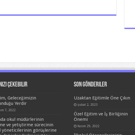
nizi Çekebilir
Son Gönderiler
tim, Geleceğimizin
Uzaktan Eğitimle Öne Çıkın
unduğu Yerdir
Şubat 2, 2023
sım 7, 2022
Özel Eğitim ve İş Birliğinin
nda okul müdürlerinin
Önemi
me ve yetiştirme sürecinin
Kasım 29, 2022
l yöneticilerinin görüşlerine