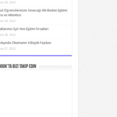
sım 29, 2022
kul Öğrencilerinizin Seveceği Altı Beden Eğitimi
u ve Aktivitesi
sım 29, 2022
klarımız İçin Yeni Eğitim Fırsatları
sım 28, 2022
 dışında Okumanın 4 Büyük Faydası
sım 27, 2022
ook’ta bizi takip edin