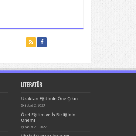
Literatür
Uzaktan Eğitimle Öne Çıkın
Şubat 2, 2023
Özel Eğitim ve İş Birliğinin
Önemi
Kasım 29, 2022