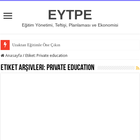
EYTPE
Eğitim Yönetimi, Teftişi, Planlaması ve Ekonomisi
Uzaktan Eğitimle Öne Çıkın
Anasayfa
/
Etiket:
Private education
Etiket Arşivleri:
Private education