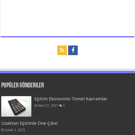
Popüler Gönderiler
Eğitim Ekonomisi Temel Kavramlar
Mart 27, 2021
1
Uzaktan Eğitimle Öne Çıkın
Şubat 2, 2023