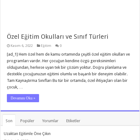
Özel Eğitim Okulları ve Sınıf Türleri
Kasım 6, 2022
Eğitim
0
[ad_1] Hem özel hem de kamu ortamında çeşitli özel eğitim okulları ve
programları vardır. Her çocuğun kendine özgü gereksinimleri
olduğundan, herkese uyan tek bir çözüm yoktur. Doğru planlama ve
destekle çocuğunuzun eğitimi olumlu ve başarılı bir deneyim olabilir.
Tam Kaynaştırma Sınıfları Bu tür bir ortamda, özel ihtiyaçları olan bir
çocuk, …
Devamını Oku »
Son
Popüler
Yorumlar
Etiketler
Uzaktan Eğitimle Öne Çıkın