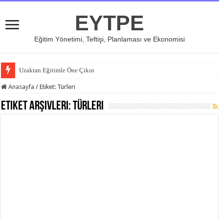
EYTPE
Eğitim Yönetimi, Teftişi, Planlaması ve Ekonomisi
Uzaktan Eğitimle Öne Çıkın
Anasayfa
/
Etiket:
Türleri
Etiket Arşivleri:
Türleri