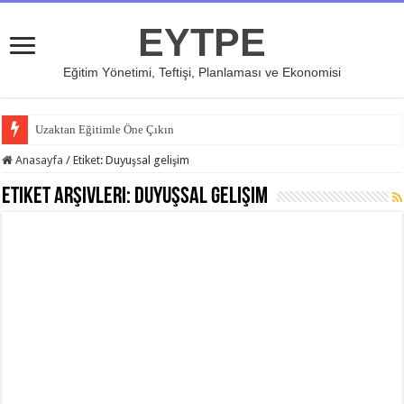
EYTPE
Eğitim Yönetimi, Teftişi, Planlaması ve Ekonomisi
Uzaktan Eğitimle Öne Çıkın
Anasayfa
/
Etiket:
Duyuşsal gelişim
Etiket Arşivleri:
Duyuşsal gelişim