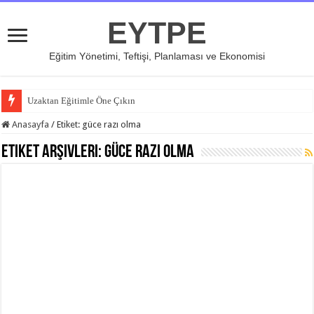
EYTPE
Eğitim Yönetimi, Teftişi, Planlaması ve Ekonomisi
Uzaktan Eğitimle Öne Çıkın
Anasayfa
/
Etiket:
güce razı olma
Etiket Arşivleri:
güce razı olma