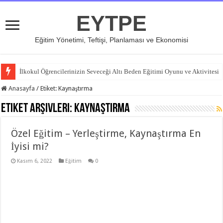
EYTPE
Eğitim Yönetimi, Teftişi, Planlaması ve Ekonomisi
İlkokul Öğrencilerinizin Seveceği Altı Beden Eğitimi Oyunu ve Aktivitesi
Anasayfa
/
Etiket:
Kaynaştırma
Etiket Arşivleri:
Kaynaştırma
Özel Eğitim – Yerleştirme, Kaynaştırma En
İyisi mi?
Kasım 6, 2022
Eğitim
0