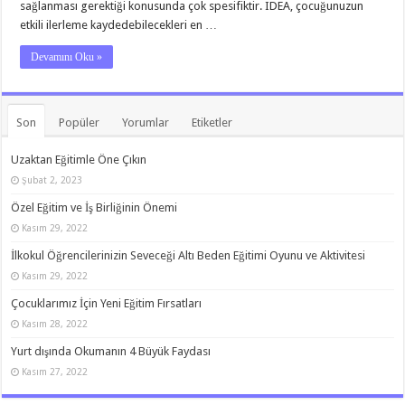
sağlanması gerektiği konusunda çok spesifiktir. IDEA, çocuğunuzun
etkili ilerleme kaydedebilecekleri en …
Devamını Oku »
Son
Popüler
Yorumlar
Etiketler
Uzaktan Eğitimle Öne Çıkın
Şubat 2, 2023
Özel Eğitim ve İş Birliğinin Önemi
Kasım 29, 2022
İlkokul Öğrencilerinizin Seveceği Altı Beden Eğitimi Oyunu ve Aktivitesi
Kasım 29, 2022
Çocuklarımız İçin Yeni Eğitim Fırsatları
Kasım 28, 2022
Yurt dışında Okumanın 4 Büyük Faydası
Kasım 27, 2022